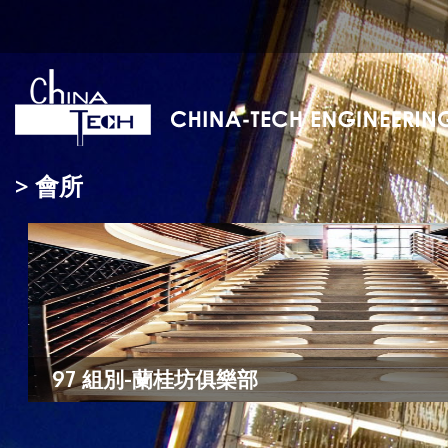
> 會所
97 組別-蘭桂坊俱樂部